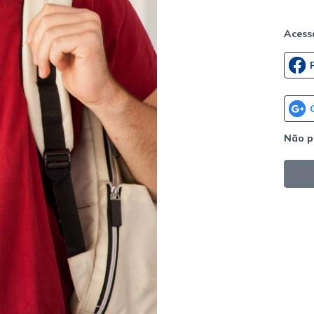
Acess
Não p